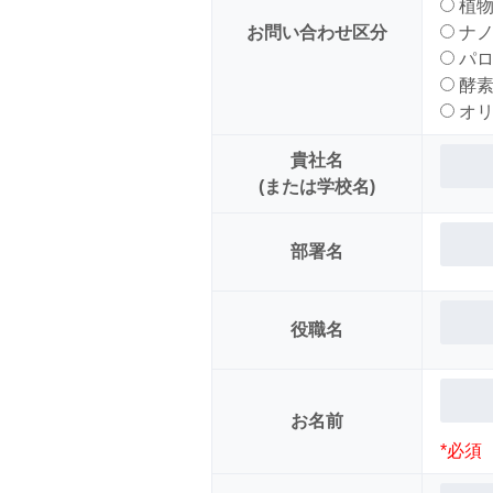
植物
お問い合わせ区分
ナノ
パロ
酵素
オリ
貴社名
(または学校名)
部署名
役職名
お名前
*必須