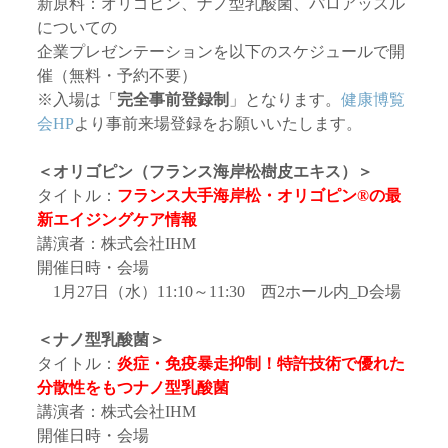
新原料：オリゴピン、ナノ型乳酸菌、パロアッスル
についての
企業プレゼンテーションを以下のスケジュールで開
催（無料・予約不要）
※入場は「
完全事前登録制
」となります。
健康博覧
会HP
より事前来場登録をお願いいたします。
＜オリゴピン（フランス海岸松樹皮エキス）＞
タイトル：
フランス大手海岸松・オリゴピン®の最
新エイジングケア情報
講演者：株式会社IHM
開催日時・会場
1月27日（水）11:10～11:30 西2ホール内_D会場
＜ナノ型乳酸菌＞
タイトル：
炎症・免疫暴走抑制！特許技術で優れた
分散性をもつナノ型乳酸菌
講演者：株式会社IHM
開催日時・会場