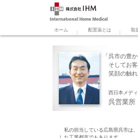
ホーム
配置薬とは
取
呉市の豊か
そしてお客
笑顔の触
西日本メデ
呉営業所
私の担当している広島県呉市は、
した工業都市でもあります。